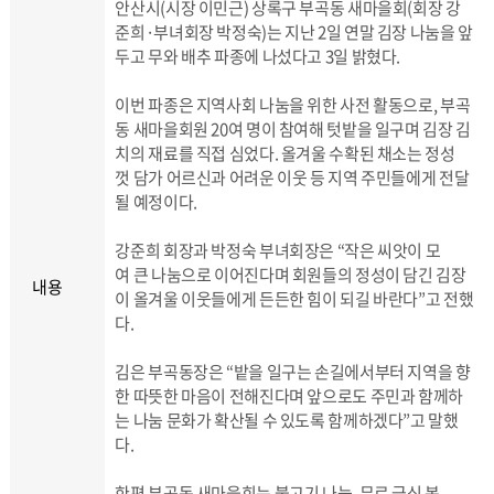
안산시(시장 이민근) 상록구 부곡동 새마을회(회장 강
준희·부녀회장 박정숙)는 지난 2일 연말 김장 나눔을 앞
두고 무와 배추 파종에 나섰다고 3일 밝혔다.
이번 파종은 지역사회 나눔을 위한 사전 활동으로, 부곡
동 새마을회원 20여 명이 참여해 텃밭을 일구며 김장 김
치의 재료를 직접 심었다. 올겨울 수확된 채소는 정성
껏 담가 어르신과 어려운 이웃 등 지역 주민들에게 전달
될 예정이다.
강준희 회장과 박정숙 부녀회장은 “작은 씨앗이 모
여 큰 나눔으로 이어진다며 회원들의 정성이 담긴 김장
내용
이 올겨울 이웃들에게 든든한 힘이 되길 바란다”고 전했
다.
김은 부곡동장은 “밭을 일구는 손길에서부터 지역을 향
한 따뜻한 마음이 전해진다며 앞으로도 주민과 함께하
는 나눔 문화가 확산될 수 있도록 함께하겠다”고 말했
다.
한편 부곡동 새마을회는 불고기 나눔, 무료 급식 봉