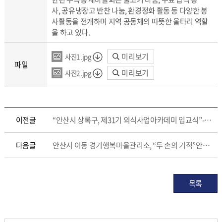
사, 공유냉장고 반찬 나눔, 환경정화 활동 등 다양한 봉
사활동을 전개하며 지역 공동체의 따뜻한 울타리 역할
을 하고 있다.
미리보기
사진1.jpg
파일
미리보기
사진2.jpg
이전글
“안산시 상록구, 제31기 외식사업아카데미 입교식”-실무 중심 교육 프로그램으로 외식업체 경쟁력 UP!
다음글
안산시 이동 경기행복마을관리소, “두 손의 기적”안전교육 추진-자동심장충격기 및 심폐소생술 실습 통해 주민 안전망 강화
목록