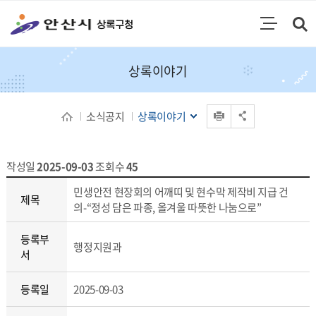
통합검색
검색영역 열기
주메뉴
상록이야기
인쇄
소식공지
상록이야기
공유 열기
작성일
2025-09-03
조회수
45
상록이야기 상세보기 - 제목, 등록부서, 등록일, 내용, 파일
민생안전 현장회의 어깨띠 및 현수막 제작비 지급 건
제목
의-“정성 담은 파종, 올겨울 따뜻한 나눔으로”
등록부
행정지원과
서
등록일
2025-09-03