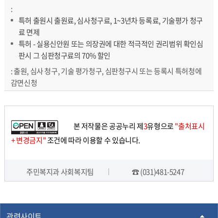
특허 출원시 출원료, 심사청구료, 1~3년차 등록료, 기술평가 청구
료 면제
특허 - 실용신안원 또는 의장권에 대한 적극적인 권리범위 확인심
판시 그 심판청구료의 70% 할인
출원, 심사 청구, 기술 평가청구, 심판청구시 또는 등록시 특허청에
감면신청
본 저작물은 공공누리 제
3
유형으로
"출처표시
+ 변경금지"
조건에 따라 이용할 수 있습니다.
주민복지과 사회복지팀
☎ (031)481-5247
담당자 정보
관련사이트