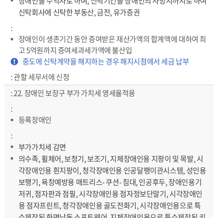
장애인을 수익자로 하며, 신탁기간을 장애인의 사망시까지로 하여
신탁회사에 신탁한 부동산, 금전, 유가증권
장애인이 생존기간 동안 증여받은 재산가액의 합계액에 대하여 최
고 5억원까지 증여세과세가액에 불산입
강조
중도에 신탁계약을 해지하는 경우 해지시점에서 세금 납부
관할 세무서에 신청
22. 장애인 보장구 부가 가치세 영세율적용
등록장애인
부가가치세 감면
의수족, 휠체어, 보청기, 보조기, 지체장애인용 지팡이 및 목발, 시
각장애인용 흰지팡이, 청각장애인용 인공달팽이관시스템, 성인용
보행기, 욕창예방용 매트리스- 쿠션- 침대, 인공후두, 장애인용기
저귀, 점자판과 점필, 시각장애인용 점자정보단말기, 시각장애인
용 점자프린트, 청각장애인용 골도전화기, 시각장애인용으로 특
수제작된 화면낭독 소프트웨어, 지체장애인용으로 특수제작된 키