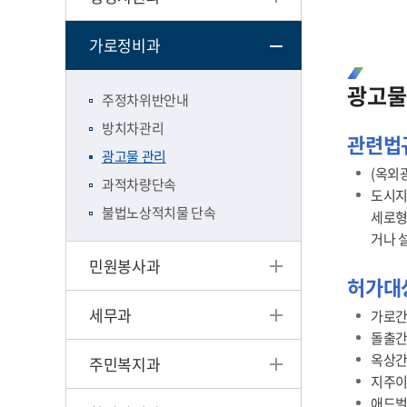
가로정비과
광고물
주정차위반안내
방치차관리
관련법
광고물 관리
(옥외
과적차량단속
도시지
불법노상적치물 단속
세로형
거나 
민원봉사과
허가대
세무과
가로간
돌출간
옥상
주민복지과
지주이
애드벌