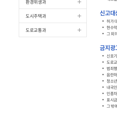
환경위생과
신고대
도시주택과
허가 
현수막
도로교통과
그 외
금지광
신호기
도로교
범죄행
음란하
청소년
내국인
인종차
표시금
그 밖