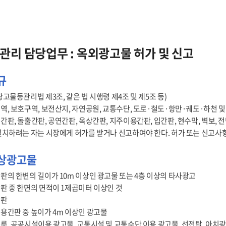
관리 담당업무 : 옥외광고물 허가 및 신고
규
광고물등관리법 제3조, 같은 법 시행령 제4조 및 제5조 등)
역, 보호구역, 보전산지, 자연공원, 교통수단, 도로·철도·항만·궤도·하천 
간판, 돌출간판, 공연간판, 옥상간판, 지주이용간판, 입간판, 현수막, 벽보, 전
설치하려는 자는 시장에게 허가를 받거나 신고하여야 한다. 허가 또는 신고사
상광고물
판의 한변의 길이가 10m 이상인 광고물 또는 4층 이상의 타사광고
판 중 한면의 면적이 1제곱미터 이상인 것
간판
용간판 중 높이가 4m 이상인 광고물
룬, 공공시설이용 광고물, 교통시설 및 교통수단 이용 광고물, 선전탑, 아치