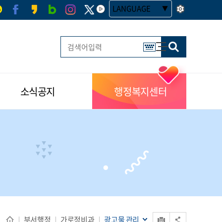
LANGUAGE
사이트맵
한글 멀티 열기
소식공지
행정복지센터
인쇄
부서행정
가로정비과
광고물 관리
공유 열기