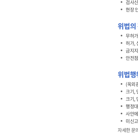
검사신
현장 
위법의
무허가
허가,
금지지
안전점
위법행
(옥외광
크기,
크기,
행정대
사안에
미신고
자세한 문의 