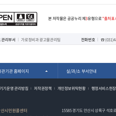
본 저작물은 공공누리 제
3
유형으로
"출처표시
 관리부서
가로정비과 광고물관리팀
전화번호
☎ (031)4
유관기관 홈페이지
실/과/소 부서안내
기기운영 관리방침
저작권정책
개인정보위탁현황
행정서비스헌장
안산시민원콜센터
15585 경기도 안산시 상록구 석호로 