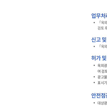
업무처
「옥외
검토 
신고 및
「옥외
허가 및
옥외광
여 검
광고물
표시기
안전점
대상광