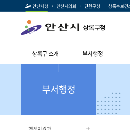
안산시청
안산시의회
단원구청
상록수보건
상록구 소개
부서행정
부서행정
행정지원과