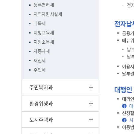
등록면허세
전자
지역자원시설세
전자납
취득세
지방교육세
금융기
메뉴위
지방소득세
납부
자동차세
납부
재산세
이용시간 
주민세
납부결
주민복지과
대행인
대리인
환경위생과
대
신청절
도시주택과
시
이용범