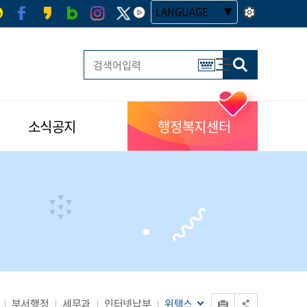
LANGUAGE
사이트맵
한글 멀티 열기
소식공지
행정복지센터
인쇄
부서행정
세무과
인터넷납부
위택스
공유 열기