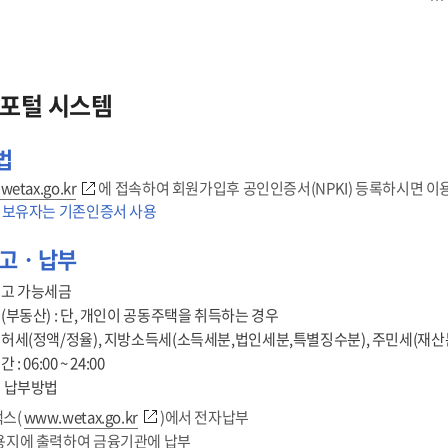
포털 시스템
법
wetax.go.kr
에 접속하여 회원가입후 공인인증서(NPKI) 등록하시면 이
 보유자는 기존인증서 사용
신고ㆍ납부
고 가능세금
(부동산) : 단, 개인이 공동주택을 취득하는 경우
허세(정액/정율), 지방소득세(소득세분,법인세분,특별징수분), 주민세(재산
: 06:00 ~ 24:00
 납부방법
스(
www.wetax.go.kr
)에서 전자납부
용지에 출력하여 금융기관에 납부