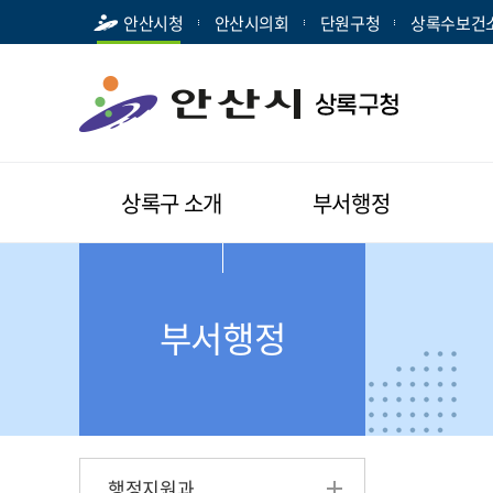
안산시청
안산시의회
단원구청
상록수보건
상록구 소개
부서행정
부서행정
행정지원과