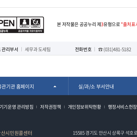
본 저작물은 공공누리 제
3
유형으로
"출처표시
 관리부서
세무과 도세팀
전화번호
☎ (031)481-5182
유관기관 홈페이지
실/과/소 부서안내
기기운영 관리방침
저작권정책
개인정보위탁현황
행정서비스헌장
안산시민원콜센터
15585 경기도 안산시 상록구 석호로 