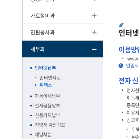
가로정비과
인터넷
민원봉사과
이용방
세무과
www.
인증서
인터넷납부
인터넷지로
전자 
위택스
전자신
자동이체납부
취득세
등록면
전자금융납부
이용시간 
신용카드납부
신고후
지방세 자진신고
위택
체납처분
A4