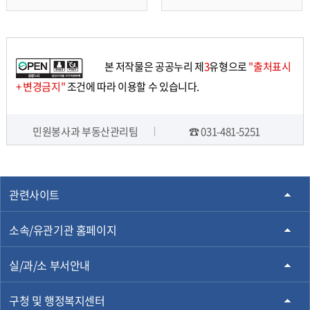
으
뒤
로
로
본 저작물은 공공누리 제
3
유형으로
"출처표시
가
가
+ 변경금지"
조건에 따라 이용할 수 있습니다.
기
기
민원봉사과 부동산관리팀
☎ 031-481-5251
담당자 정보
관련사이트
소속/유관기관 홈페이지
실/과/소 부서안내
구청 및 행정복지센터