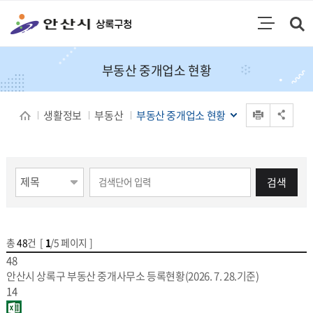
통합검색
검색영역 열기
주메뉴
부동산 중개업소 현황
인쇄
생활정보
부동산
부동산 중개업소 현황
공유 열기
게시물 검색
검색
총
48
건 [
1
/5 페이지 ]
게시물 목록
부동산 중개업소 현황 목록 - 번호,제목,조사일,조회수,파일
48
안산시 상록구 부동산 중개사무소 등록현황(2026. 7. 28.기준)
14