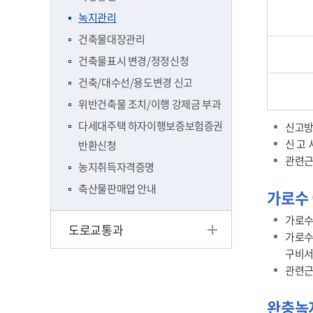
녹지관리
건축물대장관리
건축물표시 변경/정정신청
건축/대수선/용도변경 신고
위반건축물 조치/이행 강제금 부과
다세대주택 하자이행보증보험증권
신고방
신 고 
반환신청
관련근
농지취득자격증명
축산물판매업 안내
가로수 
가로수
도로교통과
가로수
구비서
관련근
완충녹