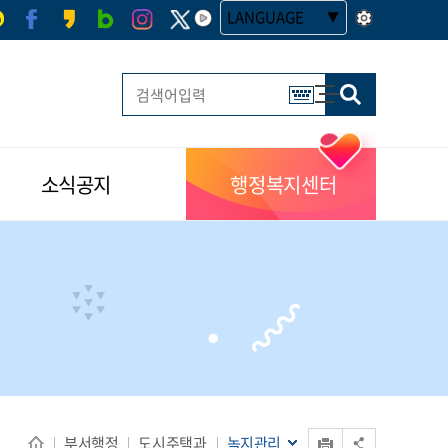
LANGUAGE
사이트맵
한글 멀티 열기
소식공지
행정복지센터
인쇄
부서행정
도시주택과
녹지관리
공유 열기