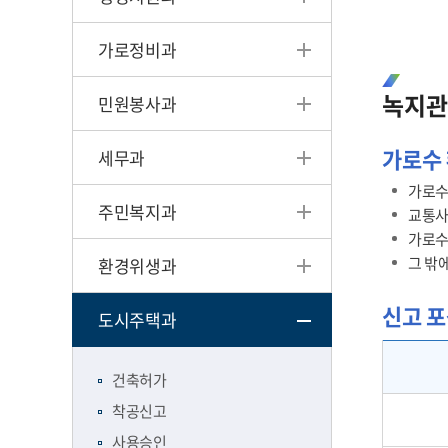
가로정비과
녹지관
민원봉사과
가로수 
세무과
가로수
주민복지과
교통사
가로수
그 밖
환경위생과
신고 
도시주택과
건축허가
착공신고
사용승인