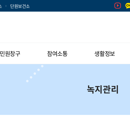
소
단원보건소
민원창구
참여소통
생활정보
녹지관리