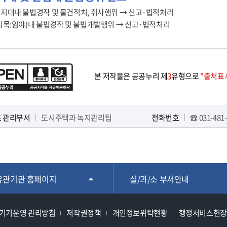
지대내 불법경작 및 물건적치, 취사행위 → 신고·법적처리
지목:임야)내 불법경작 및 불법개발행위 → 신고·법적처리
본 저작물은 공공누리 제
3
유형으로
"출처표시
 관리부서
도시주택과 녹지관리팀
전화번호
☎ 031-481-
유관기관 홈페이지
실/과/소 부서안내
기기운영 관리방침
저작권정책
개인정보위탁현황
행정서비스헌장