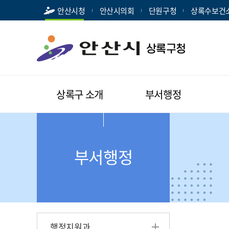
안산시청
안산시의회
단원구청
상록수보건
상록구 소개
부서행정
부서행정
행정지원과