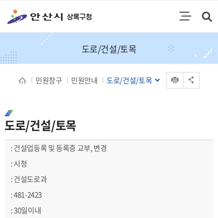
통합검색
검색영역 열기
주메뉴
도로/건설/토목
인쇄
민원창구
민원안내
도로/건설/토목
공유 열기
도로/건설/토목
도로/건설/토목 처리안내 - 사 무 명, 처리기관, 담당부서, 전화번호, 처리기간 순으로 정보를 제공하고있습니다.
건설업등록 및 등록증 교부, 변경
시청
건설도로과
481-2423
30일이내