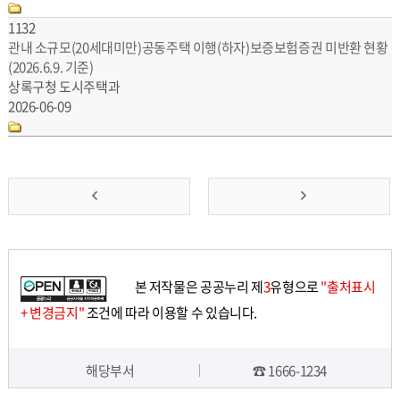
1132
관내 소규모(20세대미만)공동주택 이행(하자)보증보험증권 미반환 현황
(2026.6.9. 기준)
상록구청 도시주택과
2026-06-09
앞
맨
으
뒤
로
로
본 저작물은 공공누리 제
3
유형으로
"출처표시
가
가
+ 변경금지"
조건에 따라 이용할 수 있습니다.
기
기
해당부서
☎ 1666-1234
담당자 정보