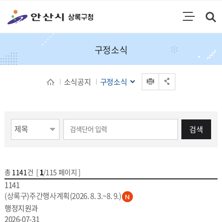
통합검색
검색영역 열기
주메뉴
구정소식
인쇄
소식공지
구정소식
공유 열기
게시물 검색
검색
총
1141
건 [
1
/115 페이지 ]
게시물 목록
구정소식 목록 - 번호,제목,등록부서,작성일,파일
1141
(상록구)주간행사계획(2026. 8. 3.~8. 9.)
행정지원과
2026-07-31