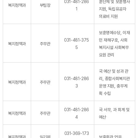
031-481-286
훈단체 및 보훈행사
복지정책과
부팀장
1
지원, 독립유공자
의료비 지원
보훈명예수당, 이재
031-481-375
민 재해구호, 사회
복지정책과
주무관
5
복지시설 사회복무
요원 관리
국 예산 및 성과 관
031-481-286
리, 종합사회복지관
복지정책과
주무관
3
운영 지원, 충무계
획 수립
031-481-286
국 서무, 과 회계 및
복지정책과
주무관
4
예산
031-369-173
복지정책과
임기제
보훈회관 업무