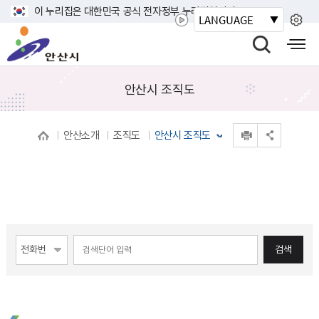
바
이 누리집은 대한민국 공식 전자정부 누리집입니다.
LANGUAGE
로
안
가
산
검
모
기
시
색
바
메
열
일
안산시 조직도
뉴
기
사
이
인쇄
안산소개
조직도
안산시 조직도
트
공유 열기
맵
열
기
게시물 검색
검색