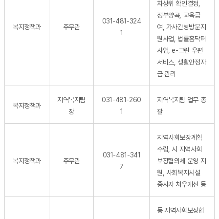
차상위 확인결정,
정부양곡, 교육급
031-481-324
복지정책과
주무관
여, 가사간병방문지
1
원사업, 법률홈닥터
사업, e-그린 우편
서비스, 생활안정자
금 관리
지역복지팀
031-481-260
지역복지팀 업무 총
복지정책과
장
1
괄
지역사회보장계획
수립, 시 지역사회
031-481-341
복지정책과
주무관
보장협의체 운영 지
7
원, 사회복지시설
종사자 처우개선 등
동 지역사회보장협