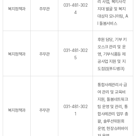
리 사업, 복지사각
031-481-302
복지정책과
주무관
지대 발굴 및 복지
4
대상자 모니터링, A
I 돌봄서비스
후원 담당, 기부 키
오스크 관리 및 운
031-481-302
복지정책과
주무관
영, 기부식품등 제
5
공사업 지원 및 지
도점검(푸드뱅크)
통합사례관리사 급
여 관리 및 교육비
지원, 돌봄네트워크
031-481-302
팀 운영 및 관리, 통
복지정책과
주무관
1
합사례관리 업무 총
괄, 솔루션위원회
운영, 현장슈퍼바이
저 운영