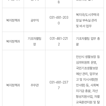
8
복지국/도시주택국
031-481-203
복지정책과
공무직
장실 부속실 관리
0
및 비서 업무
기초자활팀
031-481-221
기초자활팀 업무 총
복지정책과
장
2
괄
안산시 생활보장 등
심의위원회 운영,
국민기초생활보장
예산 관리, 업무보
고 및 지시사항(현
031-481-237
복지정책과
주무관
안사항) 등, 사회복
7
지기금 총괄, 자산
형성지원사업, 자활
교육훈련지원 및 탈