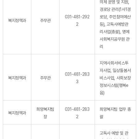
의체 운영 및 지원,
경로당 관리(1사1경
031-481-292
로당, 주민참여예산
복지정책과
주무관
2
등), 고독사예방관
리사업(총괄), 명예
사회복지공무원 관
리
지역사회서비스투
자사업, 일상돌봄서
031-481-283
복지정책과
주무관
비스사업, 사회보장
3
정보시스템(행복e
음)
희망복지팀
031-481-283
희망복지팀 업무 총
복지정책과
장
2
괄
고독사 예방 및 관