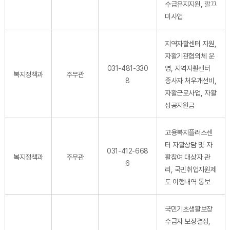
수급유지지원, 깔끄
미사업
지역자활센터 지원,
자활기관협의체 운
031-481-330
영, 지역자활센터
복지정책과
주무관
8
종사자 처우개선비,
자활근로사업, 자활
성공지원금
고용복지플러스센
터 자활상담 및 자
031-412-668
복지정책과
주무관
활참여 대상자 관
6
리, 국민취업지원제
도 이행내역 통보
국민기초생활보장
수급자 보장결정,