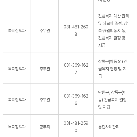
긴급복지 예산 관리
및 의료비 결정, 상
031-481-260
복지정책과
주무관
록구(월피동.이동)
8
긴급복지 결정 및
지급
상록구(이동 외) 긴
031-369-162
복지정책과
주무관
급복지 결정 및 지
7
급
단원구, 상록구(이
031-369-162
복지정책과
주무관
동) 긴급복지 결정
6
및 지급
031-481-259
복지정책과
공무직
통합사례관리
0