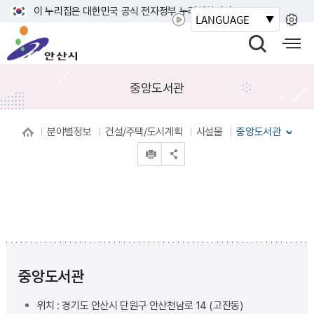
바
이 누리집은 대한민국 공식 전자정부 누리집입니다.
LANGUAGE
로
안
가
산
검
모
기
시
색
바
메
열
일
중앙도서관
뉴
기
사
이
분야별정보
건설/주택/도시계획
시설물
중앙도서관
트
인쇄
맵
공유 열기
열
기
중앙도서관
위치 : 경기도 안산시 단원구 안산천남로 14 (고잔동)