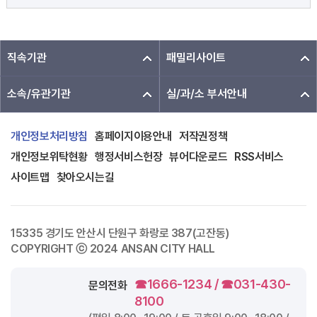
직속기관
패밀리사이트
소속/유관기관
실/과/소 부서안내
개인정보처리방침
홈페이지이용안내
저작권정책
개인정보위탁현황
행정서비스헌장
뷰어다운로드
RSS서비스
사이트맵
찾아오시는길
15335 경기도 안산시 단원구 화랑로 387(고잔동)
COPYRIGHT ⓒ 2024 ANSAN CITY HALL
☎1666-1234 / ☎031-430-
문의전화
8100