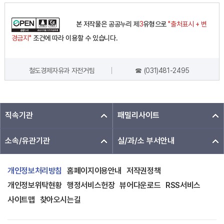
본 저작물은 공공누리 제
3
유형으로
"출처표시 + 변
경금지"
조건에 따라 이용할 수 있습니다.
철도경제자유과 자전거팀
☎ (031)481-2495
담당자 정보
직속기관
패밀리사이트
소속/유관기관
실/과/소 부서안내
개인정보처리방침
홈페이지이용안내
저작권정책
개인정보위탁현황
행정서비스헌장
뷰어다운로드
RSS서비스
사이트맵
찾아오시는길