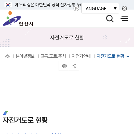
바
이 누리집은 대한민국 공식 전자정부 누리집입니다.
LANGUAGE
로
안
가
산
검
모
기
시
색
바
메
열
일
자전거도로 현황
뉴
기
사
이
분야별정보
교통/도로/주차
자전거안내
자전거도로 현황
트
인쇄
맵
공유 열기
열
기
자전거도로 현황