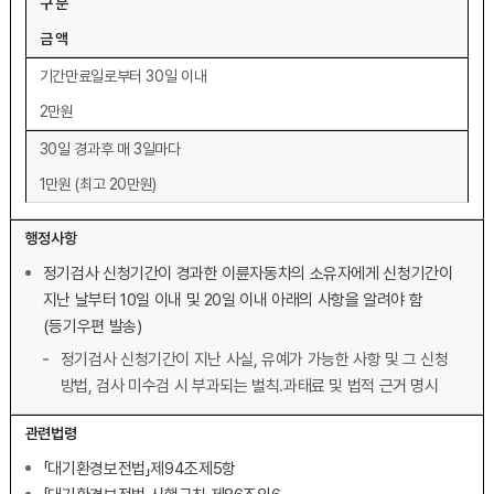
구 분
금 액
기간만료일로부터 30일 이내
2만원
30일 경과후 매 3일마다
1만원 (최고 20만원)
행정사항
정기검사 신청기간이 경과한 이륜자동차의 소유자에게 신청기간이
지난 날부터 10일 이내 및 20일 이내 아래의 사항을 알려야 함
(등기우편 발송)
정기검사 신청기간이 지난 사실, 유예가 가능한 사항 및 그 신청
방법, 검사 미수검 시 부과되는 벌칙.과태료 및 법적 근거 명시
관련법령
「대기환경보전법」제94조제5항