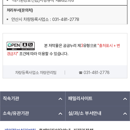
「대기환경보전법」시행규칙 제86조의6
처리부서(문의처)
안산시 차량등록사업소 : 031-481-2778
본 저작물은 공공누리 제
3
유형으로
"출처표시 + 변
경금지"
조건에 따라 이용할 수 있습니다.
차량등록사업소 차량관리팀
☎ 031-481-2778
담당자 정보
직속기관
패밀리사이트
소속/유관기관
실/과/소 부서안내