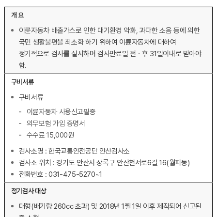
개 요
이륜자동차 배출가스로 인한 대기환경 악화, 과다한 소음 등에 의한
국민 생활불편을 최소화 하기 위하여 이륜자동차에 대하여
정기적으로 검사를 실시하며 검사만료일 전ㆍ후 31일이내로 받아야
함.
구비서류
구비서류
이륜자동차 사용신고필증
의무보험 가입 증명서
수수료 15,000원
검사소명 : 한국교통안전공단 안산검사소
검사소 위치 : 경기도 안산시 상록구 안산천서로6길 16(월피동)
전화번호 : 031-475-5270~1
정기검사 대상
대형(배기량 260cc 초과) 및 2018년 1월 1일 이후 제작되어 신고된