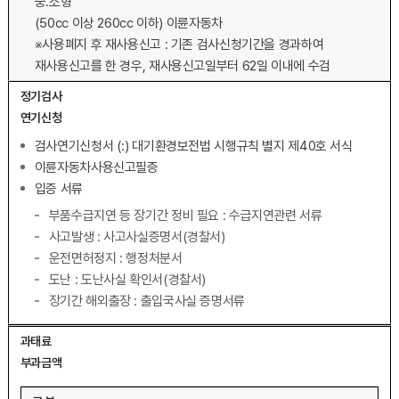
중.소형
(50cc 이상 260cc 이하) 이륜자동차
※사용폐지 후 재사용신고 : 기존 검사신청기간을 경과하여
재사용신고를 한 경우, 재사용신고일부터 62일 이내에 수검
정기검사
연기신청
검사연기신청서 (:) 대기환경보전법 시행규칙 별지 제40호 서식
이륜자동차사용신고필증
입증 서류
부품수급지연 등 장기간 정비 필요 : 수급지연관련 서류
사고발생 : 사고사실증명서(경찰서)
운전면허정지 : 행정처분서
도난 : 도난사실 확인서(경찰서)
장기간 해외출장 : 출입국사실 증명서류
과태료
부과금액
과태료 부과금액 - 구분,금액 순으로 내용을 제공하고 있습니다.