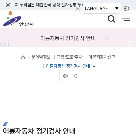
바
이 누리집은 대한민국 공식 전자정부 누리집입니다.
LANGUAGE
로
안
가
산
검
모
기
시
색
바
메
열
일
이륜자동차 정기검사 안내
뉴
기
사
이
분야별정보
교통/도로/주차
이륜자동차신고
트
맵
이륜자동차 정기검사 안내
열
인쇄
공유 열기
기
이륜자동차 정기검사 안내