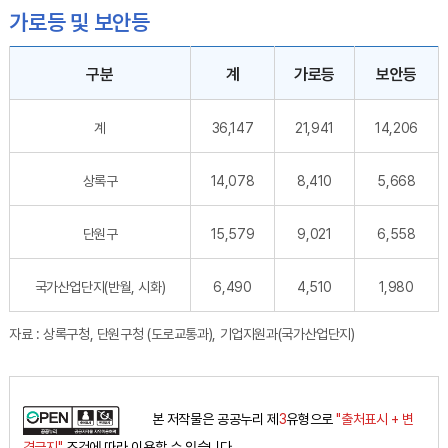
가로등 및 보안등
생산 및 수출 - 구분, 생산(억원),수출(백만$),당월,전월,누계,증감률(전월대비),당월,전월,누계,증감률(전월대비)순으로 내용을 제공하고 있습니다.
구분
계
가로등
보안등
계
36,147
21,941
14,206
상록구
14,078
8,410
5,668
단원구
15,579
9,021
6,558
국가산업단지(반월, 시화)
6,490
4,510
1,980
자료 : 상록구청, 단원구청 (도로교통과), 기업지원과(국가산업단지)
본 저작물은 공공누리 제
3
유형으로
"출처표시 + 변
경금지"
조건에 따라 이용할 수 있습니다.