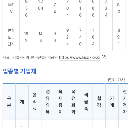
8
1,2
7
6
0
7
MT
7
8.
5
04
0
1
8
3
V
4
0
8
4
8
6
4
반월
9
7
1
8
16
14
9
도금
2
4
8
9.
2
4
0
단지
4
0
4
1
자료 : 기업지원과, 한국산업단지공단
https://www.kicox.or.kr
업종별 기업체
(단위: 개사)
업종별 기업체- 구분,계,음식료,섬유의복,목재종이,석유화학,비금속,철강,기계,전기전자,운송장비,기타,비제조업 순으로 내용을 제공하고 있습니다.
섬
목
석
전
음
비
구
유
재
유
철
기
기
계
식
금
분
의
종
화
강
계
전
료
속
복
이
학
자
1