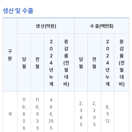
생산 및 수출
생산 및 수출 - 구분, 생산(억원),수출(백만$),당월,전월,누계,증감률(전월대비),당월,전월,누계,증감률(전월대비)순으로 내용을 제공하고 있습니다.
생 산(억원)
수 출(백만$)
2
증
2
증
0
감
0
감
구
2
률
2
률
분
당
전
당
전
4
(전
4
(전
월
월
월
월
년
월
년
월
누
대
누
대
계
비)
계
비)
11
11
4
2,
2,
9,
6,
8
8,
3
2
계
8
6
4,
5
8
0
0
3
25
12
5
5
6
5
5