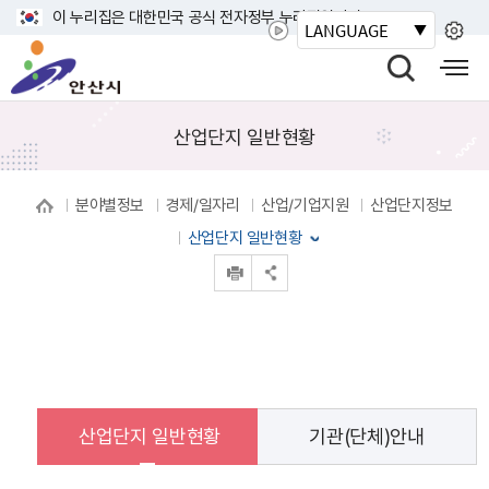
바
이 누리집은 대한민국 공식 전자정부 누리집입니다.
LANGUAGE
로
안
가
산
검
모
기
시
색
바
메
열
일
산업단지 일반현황
뉴
기
사
이
분야별정보
경제/일자리
산업/기업지원
산업단지정보
트
맵
산업단지 일반현황
열
인쇄
공유 열기
기
산업단지 일반현황
기관(단체)안내