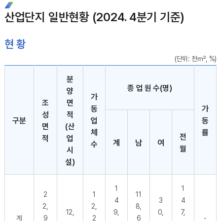
산업단지 일반현황 (2024. 4분기 기준)
현 황
(단위: 천㎡, %)
현 황 - 구분,조성면적,분양면적,가동업체수,종업원수(명),가동률,계,남,여,전월 순으로 내용을 제공하고 있습니다.
분
종 업 원 수(명)
양
가
조
면
동
가
성
적
구분
업
동
면
(산
체
률
전
적
업
계
남
여
수
월
시
설)
1
1
2
1
11
4
3
4
2,
2,
8,
12,
9,
0,
7,
계
9
2
6
-