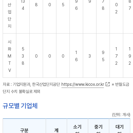
13
9
9
7
8
산
8
0
5
0
4
6
8
7
업
2
단
지
시
화
5
1
1
1
9
M
3
0
0
0
3
7
9
6
5
T
8
2
2
V
자료 : 기업지원과, 한국산업단지공단
https://www.kicox.or.kr
※ 반월도금
단지 수치 불확실로 제외
규모별 기업체
(단위: 개사)
규모별 기업체 - 구분,계,소기업,중기업,대기업 순으로 내용을 제공하고 있습니다.
소기
중기
대기
구분
계