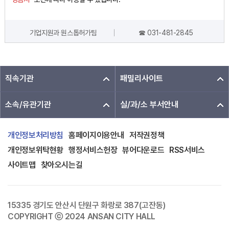
기업지원과 원스톱허가팀
☎ 031-481-2845
담당자 정보
직속기관
패밀리사이트
소속/유관기관
실/과/소 부서안내
개인정보처리방침
홈페이지이용안내
저작권정책
개인정보위탁현황
행정서비스헌장
뷰어다운로드
RSS서비스
사이트맵
찾아오시는길
15335 경기도 안산시 단원구 화랑로 387(고잔동)
COPYRIGHT ⓒ 2024 ANSAN CITY HALL