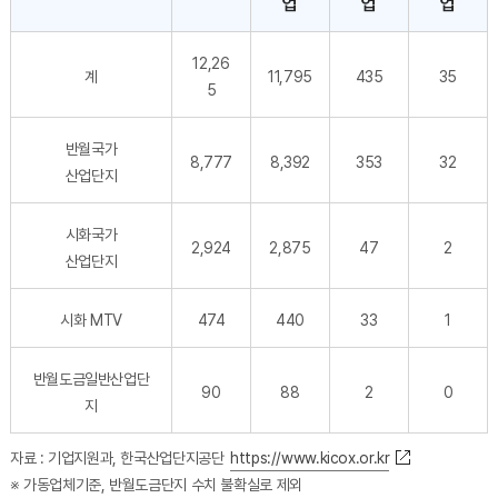
업
업
업
12,26
계
11,795
435
35
5
반월국가
8,777
8,392
353
32
산업단지
시화국가
2,924
2,875
47
2
산업단지
시화 MTV
474
440
33
1
반월도금일반산업단
90
88
2
0
지
자료 : 기업지원과, 한국산업단지공단
https://www.kicox.or.kr
※ 가동업체기준, 반월도금단지 수치 불확실로 제외