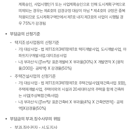
계획승인, 사업시행인가 또는 사업계획승인으로 인해 도시계획구역으로
의제되는 경우는 제4호의 감경규정 대상이 아님 * 제4호의 규정은 중복
적용되므로 도시계획구역안에서 제1호 내지 제3호의 사업이 시행될 경
우 75%가 감경됨
부담금의 산정기준
택지조성사업등의 산정기준
가) 대상사업 - 법 제11조의3제1항제1호 택지개발사업, 도시개발사업, 아
파트지구개발사업.대지조성사업
나) 부과산식 {[1㎡당 표준개발비 X 부과율(30%) X 개발면적 X (용적
율/200)]- 공제액} X 감경율(50%)
주택건설사업의 산정기준
가) 대상사업 - 법 제11조의3제1항제1호 주택건설사업(재건축사업 포함),
주택재개발사업, 주택이외의 시설과 20세대이상의 주택을 함께 건축하
는 사업(주상복합건축사업)
나) 부과산식 {[1㎡당 표준건축비 X 부과율(4%) X 건축연면적]- 공제
액}X감경율(50%)
부담금의 부과.징수사무의 위임
부과.징수권자 - 시.도지사