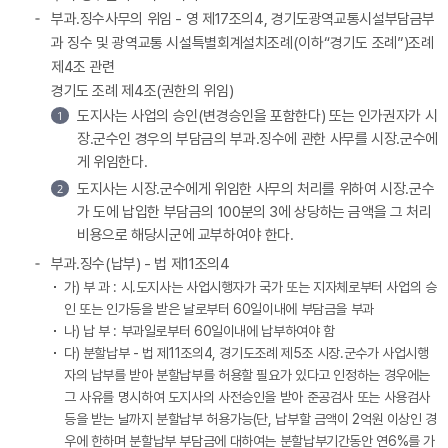
부과.징수사무의 위임 - 영 제17조의4, 경기도광역교통시설부담금부
과 징수 및 광역교통 시설특별회계설치조례(이하“경기도 조례”)조례
제4조 관련
경기도 조례 제4조(권한의 위임)
도지사는 사업의 승인(변경승인을 포함한다) 또는 인가권자가 시
장.군수인 경우의 부담금의 부과.징수에 관한 사무를 시장.군수에
게 위임한다.
도지사는 시장.군수에게 위임한 사무의 처리를 위하여 시장.군수
가 도에 납입한 부담금의 100분의 3에 상당하는 금액을 그 처리
비용으로 해당시군에 교부하여야 한다.
부과.징수(납부) - 법 제11조의4
가) 부 과 : 시.도지사는 사업시행자가 국가 또는 지자체로부터 사업의 승
인 또는 인가등을 받은 날로부터 60일이내에 부담금을 부과
나) 납 부 : 부과일로부터 60일이내에 납부하여야 함
다) 분할납부 - 법 제11조의4, 경기도조례 제5조 시장.군수가 사업시행
자의 납부를 받아 분할납부를 허용할 필요가 있다고 인정하는 경우에는
그 사유를 명시하여 도지사의 사전승인을 받아 준공검사 또는 사용검사
등을 받는 날까지 분할납부 허용가능(단, 납부할 금액이 2억원 이상인 경
우에 한하며 분할납부 부담금에 대하여는 분할납부기간동안 연6%를 가