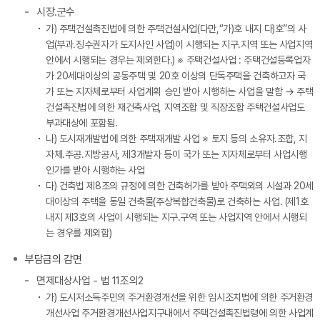
시장.군수
가) 주택건설촉진법에 의한 주택건설사업(다만,“가)호 내지 다)호”의 사
업(부과.징수권자가 도지사인 사업)이 시행되는 지구.지역 또는 사업지역
안에서 시행되는 경우는 제외한다.) ※ 주택건설사업 : 주택건설등록업자
가 20세대이상의 공동주택 및 20호 이상의 단독주택을 건축하고자 국
가 또는 지자체로부터 사업계획 승인 받아 시행하는 사업을 말함 → 주택
건설촉진법에 의한 재건축사업, 지역조합 및 직장조합 주택건설사업도
부과대상에 포함됨.
나) 도시재개발법에 의한 주택재개발 사업 ※ 토지 등의 소유자.조합, 지
자체.주공.지방공사, 제3개발자 등이 국가 또는 지자체로부터 사업시행
인가를 받아 시행하는 사업
다) 건축법 제8조의 규정에 의한 건축허가를 받아 주택외의 시설과 20세
대이상의 주택을 동일 건축물(주상복합건축물)로 건축하는 사업. (제1호
내지 제3호의 사업이 시행되는 지구.구역 또는 사업지역 안에서 시행되
는 경우를 제외함)
부담금의 감면
면제대상사업 - 법 11조의2
가) 도시저소득주민의 주거환경개선을 위한 임시조치법에 의한 주거환경
개선사업 주거환경개선사업지구내에서 주택건설촉진법령에 의한 사업계