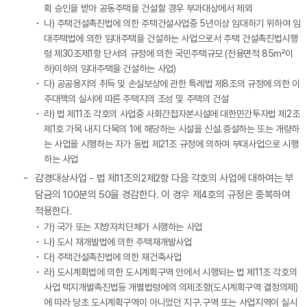
획 승인을 받아 공동주택을 건설할 경우 부과대상에서 제외
나) 주택건설촉진법에 의한 주택건설사업중 5년이상 임대하기 위하여 임
대주택법에 의한 임대주택을 건설하는 사업으로서 주택 건설촉진법시행
령 제30조제1항 단서의 규정에 의한 국민주택규모 (전용면적 85㎡이
하)이하의 임대주택을 건설하는 사업)
다) 공공용지의 취득 및 손실보상에 관한 특례법 제8조의 규정에 의한 이
주대책의 실시에 따른 주택지의 조성 및 주택의 건설
라) 법 제11조 각호의 사업중 사회간접자본시설에 대한민간투자법 제2조
제1호 가목 내지 다목의 1에 해당하는 시설을 신설.증설하는 또는 개량하
는 사업을 시행하는 자가 동법 제21조 규정에 의하여 부대사업으로 시행
하는 사업
감경대상사업 - 법 제11조의2제2항 다음 각호의 사업에 대하여는 부
담금의 100분의 50을 경감한다. 이 경우 제4호의 규정은 중복하여
적용한다.
가) 국가 또는 지방자치단체가 시행하는 사업
나) 도시 재개발법에 의한 주택재개발사업
다) 주택건설촉진법에 의한 재건축사업
라) 도시계획법에 의한 도시계획구역 안에서 시행되는 법 제11조 각호의
사업 택지개발촉진법등 개별법령에의 의제조항(도시계획구역 결정의제)
에 따라 당초 도시계획구역이 아니었던 지구.구역 또는 사업지역이 실시