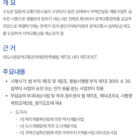
개 요
수도권 일원에 교통기반시설이 수반되지 않은 상태에서 주택건설등 개발사업의 급
속한 시행으로 생활권의 범위가 대도시권 전체로 확대되어 광역교통문제를 공공투
자만으로 해결하기에는 한계가 있어 원인자부담차원의 광역교통시 설부담금 제도
를 도입하여 지역교통난을 해소코자 함
근 거
대도시권광역교통관리에관한특별법 제11조 내지 제11조의7
주요내용
시행시기: 법 부칙 제1조 및 제2조, 동법시행령 부칙 제1조 2001. 4. 30
일부터 사업의 승인 또는 인가 등을 받는 사업부터 적용
부담금의 부과대상사업 및 부과.징수권자 법 제11조, 제14조의4, 시행령
제15조제2항, 경기도조례 제4
도지사
가) 택지개발촉진법에 의한 택지개발사업
나) 도시개발법에 의한 도시개발사업
다) 주택건설촉진법에 의한 아파트지구개발사업.대지조성사업