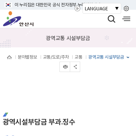
바
이 누리집은 대한민국 공식 전자정부 누리집입니다.
LANGUAGE
로
안
가
산
검
모
기
시
색
바
메
열
일
광역교통 시설부담금
뉴
기
사
이
분야별정보
교통/도로/주차
교통
광역교통 시설부담금
트
인쇄
맵
공유 열기
열
기
광역시설부담금 부과.징수