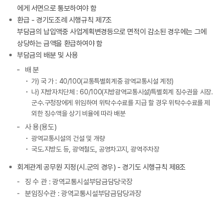
에게 서면으로 통보하여야 함
환급 - 경기도조례 시행규칙 제7조
부담금의 납입액중 사업계획변경등으로 면적이 감소된 경우에는 그에
상당하는 금액을 환급하여야 함
부담금의 배분 및 사용
배 분
가) 국 가 : 40/100(교통특별회계중 광역교통시설 계정)
나) 지방자치단체 : 60/100(지방광역교통시설)특별회계 징수권을 시장.
군수.구청장에게 위임하여 위탁수수료를 지급 할 경우 위탁수수료를 제
외한 징수액을 상기 비율에 따라 배분
사 용(용도)
광역교통시설의 건설 및 개량
국도.지방도 등, 광역철도, 공영차고지, 광역주차장
회계관계 공무원 지정(시.군의 경우) - 경기도 시행규칙 제8조
징 수 관 : 광역교통시설부담금담당국장
분임징수관 : 광역교통시설부담금담당과장