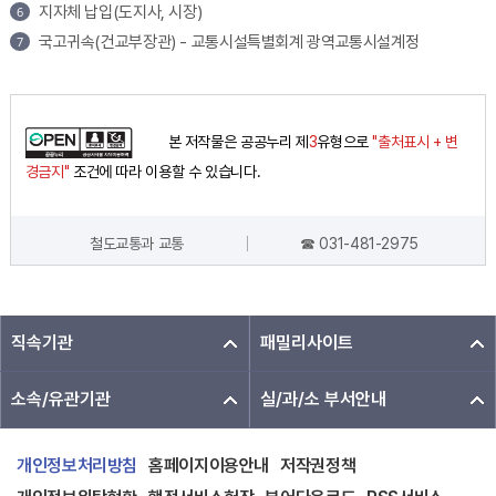
지자체 납입(도지사, 시장)
국고귀속(건교부장관) - 교통시설특별회계 광역교통시설계정
본 저작물은 공공누리 제
3
유형으로
"출처표시 + 변
경금지"
조건에 따라 이용할 수 있습니다.
철도교통과 교통
☎ 031-481-2975
담당자 정보
직속기관
패밀리사이트
소속/유관기관
실/과/소 부서안내
개인정보처리방침
홈페이지이용안내
저작권정책