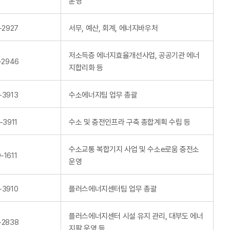
운영
-2927
서무, 예산, 회계, 에너지바우처
저소득층 에너지효율개선사업, 공공기관 에너
-2946
지합리화 등
-3913
수소에너지팀 업무 총괄
-3911
수소 및 충전인프라 구축 종합계획 수립 등
수소교통 복합기지 사업 및 수소e로움 충전소
-1611
운영
-3910
플러스에너지센터팀 업무 총괄
플러스에너지센터 시설 유지 관리, 대부도 에너
-2838
지팜 운영 등