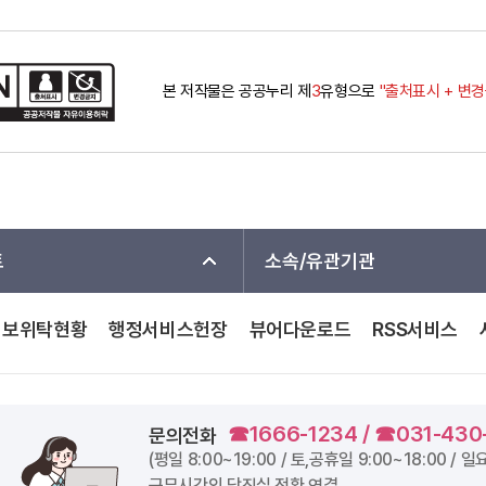
본 저작물은 공공누리 제
3
유형으로
"출처표시 + 변
트
소속/유관기관
정보위탁현황
행정서비스헌장
뷰어다운로드
RSS서비스
☎1666-1234 / ☎031-430
문의전화
(평일
8:00~19:00
/ 토,공휴일
9:00~18:00
/ 일
근무시간외 당직실 전환 연결