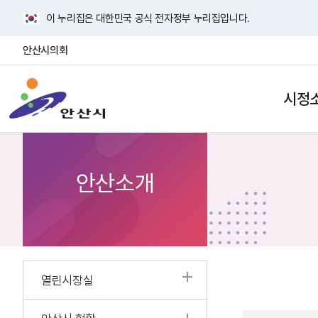
바
이 누리집은 대한민국 공식 전자정부 누리집입니다.
로
가
안산시의회
기
안
메
산
뉴
시정
검
사
시
색
이
열
트
기
맵
열
안산소개
기
열린시장실