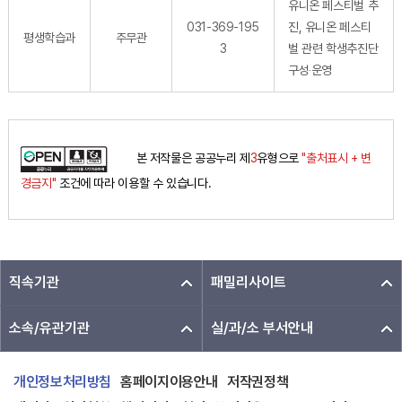
유니온 페스티벌 추
031-369-195
진, 유니온 페스티
평생학습과
주무관
3
벌 관련 학생추진단
구성‧운영
본 저작물은 공공누리 제
3
유형으로
"출처표시 + 변
경금지"
조건에 따라 이용할 수 있습니다.
직속기관
패밀리사이트
소속/유관기관
실/과/소 부서안내
개인정보처리방침
홈페이지이용안내
저작권정책