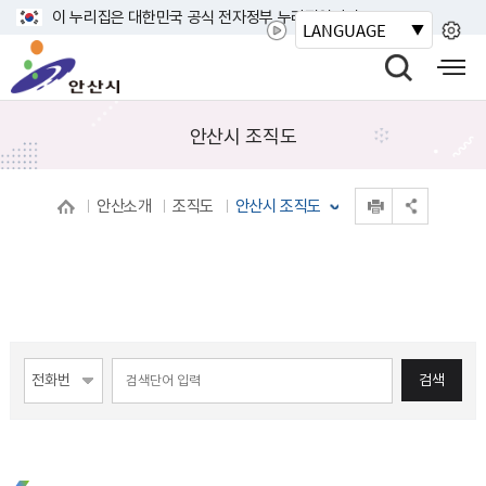
바
이 누리집은 대한민국 공식 전자정부 누리집입니다.
LANGUAGE
로
안
가
산
검
모
기
시
색
바
메
열
일
안산시 조직도
뉴
기
사
이
인쇄
안산소개
조직도
안산시 조직도
트
공유 열기
맵
열
기
게시물 검색
검색