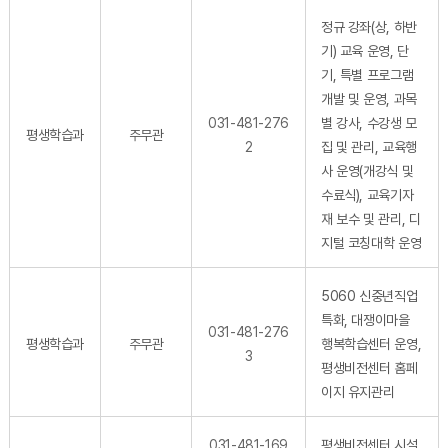
정규 강좌(상, 하반
기) 교육 운영, 단
기, 특별 프로그램
개발 및 운영, 과목
031-481-276
별 강사, 수강생 모
평생학습과
주무관
2
집 및 관리, 교육행
사 운영(개강식 및
수료식), 교육기자
재 보수 및 관리, 디
지털 코칭대학 운영
5060 신중년직업
특화, 대쟁이마을
031-481-276
평생학습과
주무관
행복학습센터 운영,
3
평생비전센터 홈페
이지 유지관리
031-481-169
평생비전센터 시설