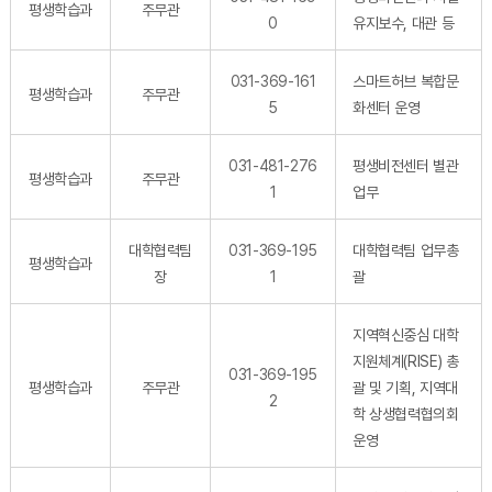
평생학습과
주무관
0
유지보수, 대관 등
031-369-161
스마트허브 복합문
평생학습과
주무관
5
화센터 운영
031-481-276
평생비전센터 별관
평생학습과
주무관
1
업무
대학협력팀
031-369-195
대학협력팀 업무총
평생학습과
장
1
괄
지역혁신중심 대학
지원체계(RISE) 총
031-369-195
평생학습과
주무관
괄 및 기획, 지역대
2
학 상생협력협의회
운영