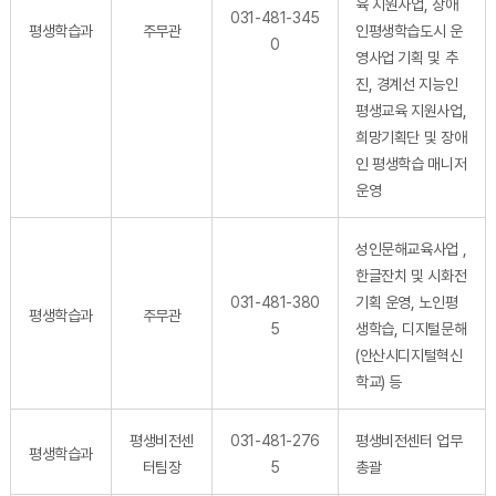
육 지원사업, 장애
031-481-345
평생학습과
주무관
인평생학습도시 운
0
영사업 기획 및 추
진, 경계선 지능인
평생교육 지원사업,
희망기획단 및 장애
인 평생학습 매니저
운영
성인문해교육사업 ,
한글잔치 및 시화전
031-481-380
기획 운영, 노인평
평생학습과
주무관
5
생학습, 디지털문해
(안산시디지털혁신
학교) 등
평생비전센
031-481-276
평생비전센터 업무
평생학습과
터팀장
5
총괄