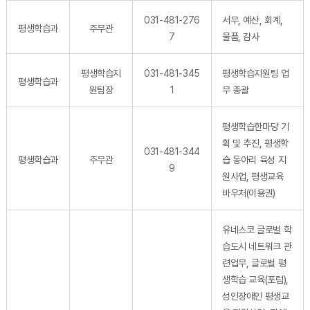
031-481-276
서무, 예산, 회계,
평생학습과
주무관
7
물품, 감사
평생학습지
031-481-345
평생학습지원팀 업
평생학습과
원팀장
1
무 총괄
평생학습한마당 기
획 및 추진, 평생학
031-481-344
평생학습과
주무관
습 동아리 육성 지
9
원사업, 평생교육
바우처(이용권)
유네스코 글로벌 학
습도시 네트워크 관
련업무, 글로벌 평
생학습 교육(포럼),
성인장애인 평생교