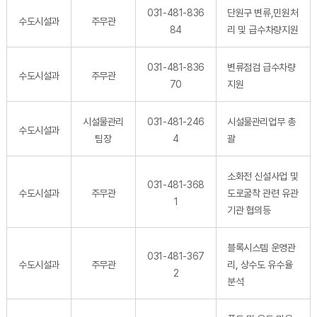
031-481-836
단원구 변류,민원처
수도시설과
주무관
84
리 및 급수차량지원
031-481-836
변류점검 급수차량
수도시설과
주무관
70
지원
시설물관리
031-481-246
시설물관리업무 총
수도시설과
팀장
4
괄
소화전 신설사업 및
031-481-368
수도시설과
주무관
도로굴착 관련 유관
1
기관 협의등
블록시스템 운영관
031-481-367
수도시설과
주무관
리, 상수도 유수율
2
분석