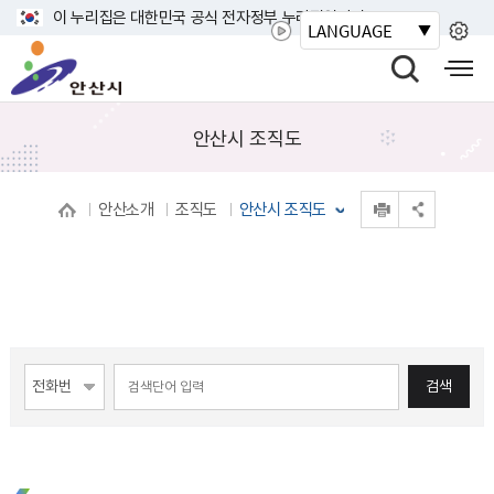
바
이 누리집은 대한민국 공식 전자정부 누리집입니다.
LANGUAGE
로
안
가
산
검
모
기
시
색
바
메
열
일
안산시 조직도
뉴
기
사
이
인쇄
안산소개
조직도
안산시 조직도
트
공유 열기
맵
열
기
게시물 검색
검색