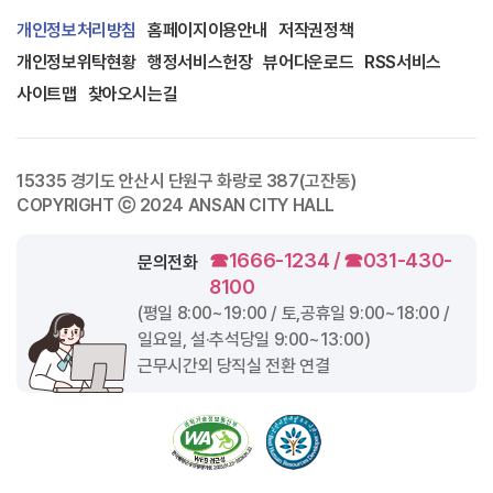
개인정보처리방침
홈페이지이용안내
저작권정책
개인정보위탁현황
행정서비스헌장
뷰어다운로드
RSS서비스
사이트맵
찾아오시는길
15335 경기도 안산시 단원구 화랑로 387(고잔동)
COPYRIGHT ⓒ 2024 ANSAN CITY HALL
☎1666-1234 / ☎031-430-
문의전화
8100
(평일
8:00~19:00
/ 토,공휴일
9:00~18:00
/
일요일, 설·추석당일
9:00~13:00
)
근무시간외 당직실 전환 연결