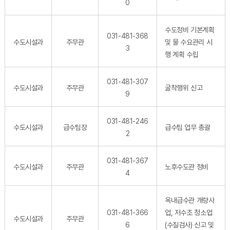
0
수도정비 기본계획
031-481-368
수도시설과
주무관
및 물 수요관리 시
3
행 계획 수립
031-481-307
수도시설과
주무관
굴착행위 신고
9
031-481-246
수도시설과
급수팀장
급수팀 업무 총괄
2
031-481-367
수도시설과
주무관
노후수도관 정비
4
옥내급수관 개량사
031-481-366
업, 저수조 청소업
수도시설과
주무관
6
(수질검사) 신고 및