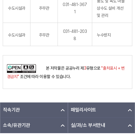
풍도 및 육도 마을
031-481-367
수도시설과
주무관
상수도 설비 개선
1
및 관리
031-481-203
수도시설과
주무관
누수방지
8
본 저작물은 공공누리 제
3
유형으로
"출처표시 + 변
경금지"
조건에 따라 이용할 수 있습니다.
직속기관
패밀리사이트
소속/유관기관
실/과/소 부서안내