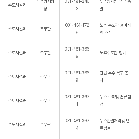
누수방지팀
031-481-246
누수방지팀 업무 총
수도시설과
장
3
괄
031-481-172
노후 수도관 정비사
수도시설과
주무관
9
업 추진
031-481-366
수도시설과
주무관
노후수도관 정비
9
031-481-366
긴급 누수 복구 공
수도시설과
주무관
8
사
031-481-367
누수 수리및 변류점
수도시설과
주무관
1
검
031-481-367
누수민원처리및 변
수도시설과
주무관
4
류점검