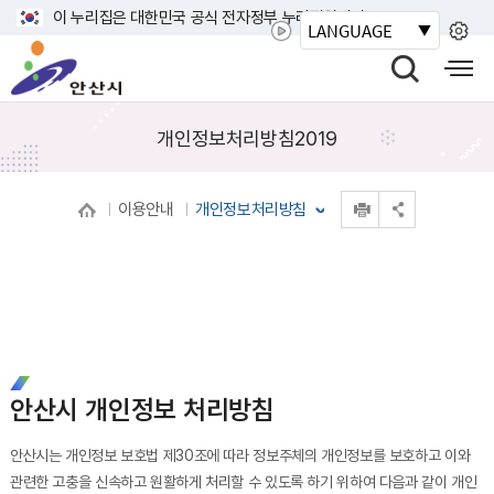
바
이 누리집은 대한민국 공식 전자정부 누리집입니다.
LANGUAGE
로
안
가
산
검
모
기
시
색
바
메
열
일
개인정보처리방침2019
뉴
기
사
이
인쇄
이용안내
개인정보처리방침
트
공유 열기
맵
열
기
안산시 개인정보 처리방침
안산시는 개인정보 보호법 제30조에 따라 정보주체의 개인정보를 보호하고 이와
관련한 고충을 신속하고 원활하게 처리할 수 있도록 하기 위하여 다음과 같이 개인