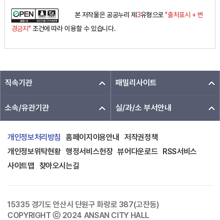
본 저작물은 공공누리 제
3
유형으로
"출처표시 + 변
경금지"
조건에 따라 이용할 수 있습니다.
직속기관
패밀리사이트
소속/유관기관
실/과/소 부서안내
개인정보처리방침
홈페이지이용안내
저작권정책
개인정보위탁현황
행정서비스헌장
뷰어다운로드
RSS서비스
사이트맵
찾아오시는길
15335 경기도 안산시 단원구 화랑로 387(고잔동)
COPYRIGHT ⓒ 2024 ANSAN CITY HALL