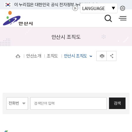
바
이 누리집은 대한민국 공식 전자정부 누리집입니다.
LANGUAGE
로
안
가
산
검
모
기
시
색
바
메
열
일
안산시 조직도
뉴
기
사
이
인쇄
안산소개
조직도
안산시 조직도
트
공유 열기
맵
열
기
게시물 검색
검색