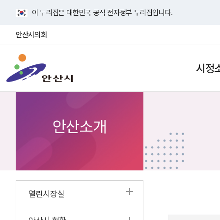
바
이 누리집은 대한민국 공식 전자정부 누리집입니다.
로
가
안산시의회
기
안
메
산
뉴
시정
검
사
시
색
이
열
트
기
맵
열
안산소개
기
열린시장실