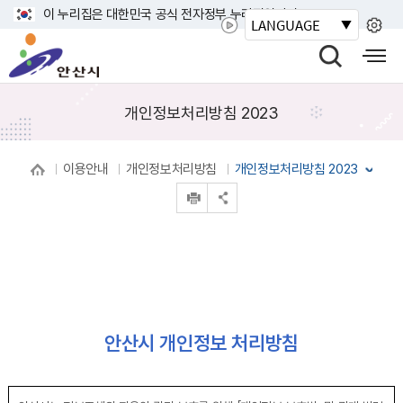
바
이 누리집은 대한민국 공식 전자정부 누리집입니다.
LANGUAGE
로
안
가
산
검
모
기
시
색
바
메
열
일
개인정보처리방침 2023
뉴
기
사
이
이용안내
개인정보처리방침
개인정보처리방침 2023
트
인쇄
맵
공유 열기
열
기
안산시 개인정보 처리방침